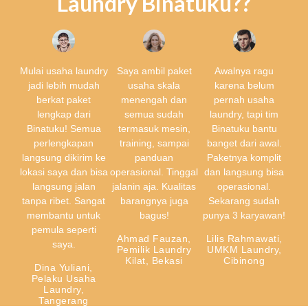
Laundry Binatuku??
Mulai usaha laundry
Saya ambil paket
Awalnya ragu
jadi lebih mudah
usaha skala
karena belum
berkat paket
menengah dan
pernah usaha
lengkap dari
semua sudah
laundry, tapi tim
Binatuku! Semua
termasuk mesin,
Binatuku bantu
perlengkapan
training, sampai
banget dari awal.
langsung dikirim ke
panduan
Paketnya komplit
lokasi saya dan bisa
operasional. Tinggal
dan langsung bisa
langsung jalan
jalanin aja. Kualitas
operasional.
tanpa ribet. Sangat
barangnya juga
Sekarang sudah
membantu untuk
bagus!
punya 3 karyawan!
pemula seperti
Ahmad Fauzan,
Lilis Rahmawati,
saya.
Pemilik Laundry
UMKM Laundry,
Kilat, Bekasi
Cibinong
Dina Yuliani,
Pelaku Usaha
Laundry,
Tangerang