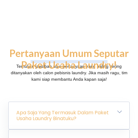
Pertanyaan Umum
Seputar
Paket Usaha Laundry!
Temukan jawaban atas pertanyaan yang paling sering
ditanyakan oleh calon pebisnis laundry. Jika masih ragu, tim
kami siap membantu Anda kapan saja!
Apa Saja Yang Termasuk Dalam Paket
Usaha Laundry Binatuku?