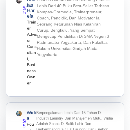
Ias
Lebih Dari 40 Buku Best-Seller Terbitan
5/
Har
Kompas-Gramedia, Trainerpreneur,
5
Efa
Coach, Pendidik, Dan Motivator Ia
Train
Seorang Keturunan Nias Kelahiran
Er,
Curup, Bengkulu, Yang Sempat
Advis
Mengecap Pendidikan Di SMA Negeri 3
Or,
Padmanaba Yogyakarta, Dan Fakultas
Cons
Hukum Universitas Gadjah Mada
Ultan
Yogyakarta
T,
Busi
Ness
Own
Er
Widi
Berpengalaman Lebih Dari 15 Tahun Di
A
Industri Laundry Dan Manajemen Mutu, Widia
5/
Adalah Sosok Di Balik Lahir Dan
Fou
5
Berkembangnya CLX Laundry Dan Cirebon