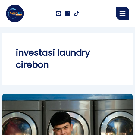
Skip
Main
to
Men
content
investasi laundry
cirebon