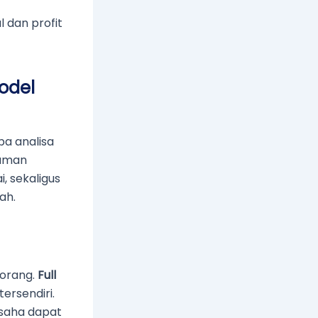
 dan profit
odel
pa analisa
laman
 sekaligus
ah.
 orang.
Full
ersendiri.
usaha dapat