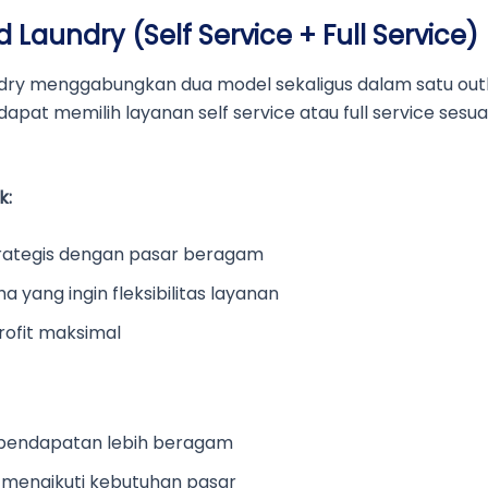
d Laundry (Self Service + Full Service)
ndry menggabungkan dua model sekaligus dalam satu outl
apat memilih layanan self service atau full service sesua
k:
trategis dengan pasar beragam
 yang ingin fleksibilitas layanan
rofit maksimal
pendapatan lebih beragam
l mengikuti kebutuhan pasar