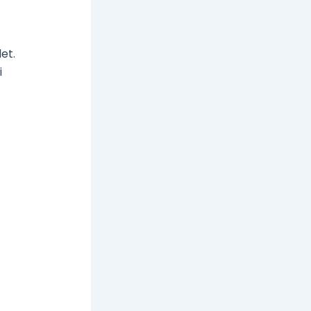
et.
i