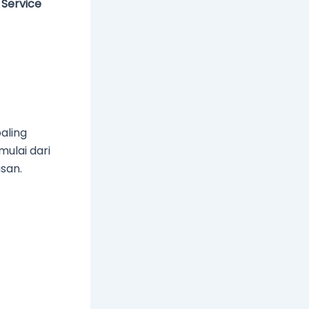
l Service
.
aling
mulai dari
san.