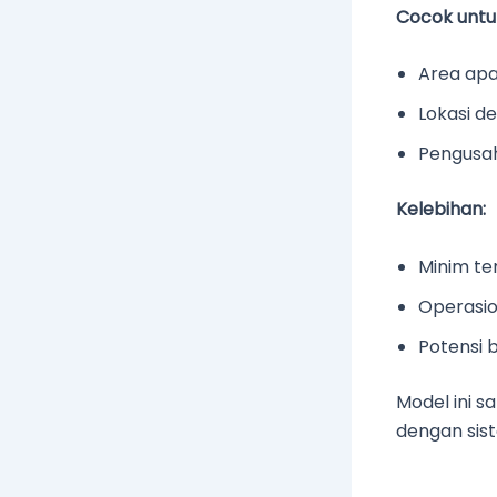
Cocok untu
Area apa
Lokasi de
Pengusah
Kelebihan:
Minim te
Operasio
Potensi b
Model ini s
dengan sis