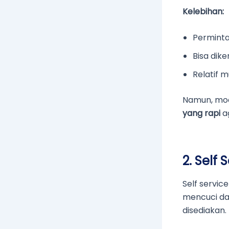
Kelebihan:
Perminta
Bisa dik
Relatif 
Namun, mo
yang rapi
ag
2. Self
Self servi
mencuci da
disediakan.