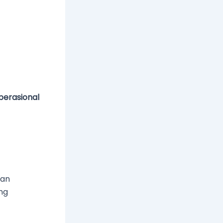
erasional
gan
ng