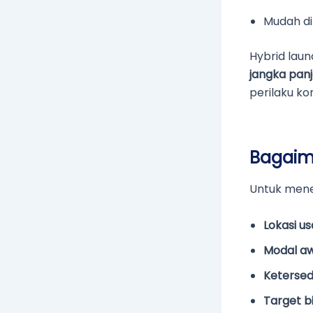
Mudah d
Hybrid lau
jangka pan
perilaku k
Bagaim
Untuk menen
Lokasi u
Modal a
Keterse
Target b