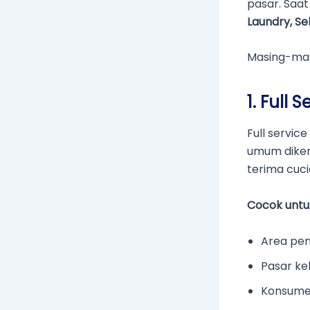
pasar. Saat
Laundry, Se
Masing-mas
1. Full 
Full servic
umum dikena
terima cuc
Cocok untu
Area pe
Pasar ke
Konsume