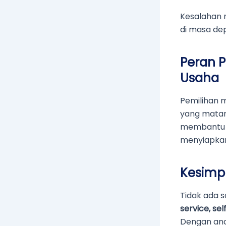
Kesalahan 
di masa de
Peran 
Usaha
Pemilihan m
yang matan
membantu p
menyiapkan 
Kesimp
Tidak ada 
service, sel
Dengan ana