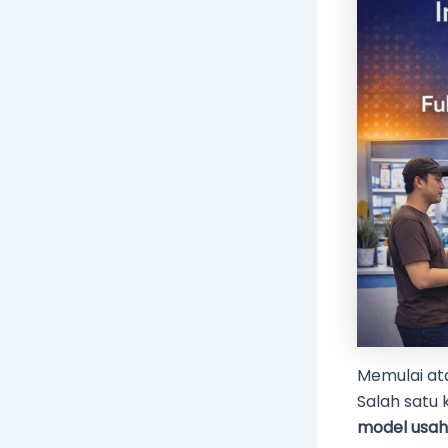
Memulai ata
Salah satu 
model usah