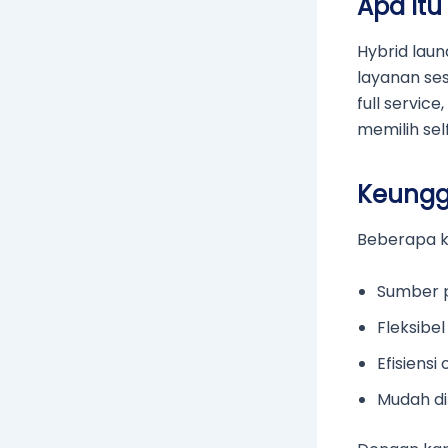
Apa Itu
Hybrid lau
layanan se
full servi
memilih self
Keungg
Beberapa k
Sumber 
Fleksibe
Efisiensi
Mudah d