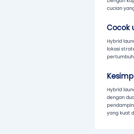
Dengan kap
cucian yang
Cocok 
Hybrid lau
lokasi stra
pertumbuha
Kesimp
Hybrid laun
dengan dua
pendamping
yang kuat d