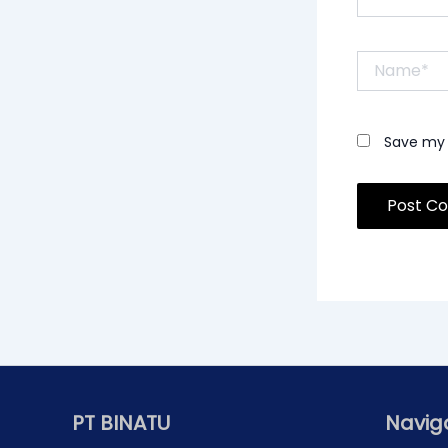
Name*
Save my 
PT BINATU
Navig