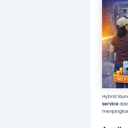
Hybrid lau
service
dala
menjangkau