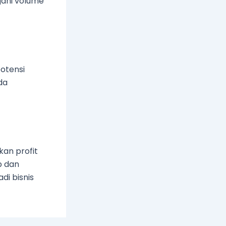
gani volume
otensi
da
kan profit
p dan
i bisnis