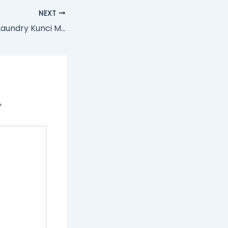
NEXT
Konsultasi Bisnis Laundry Kunci Menghindari Kerugian di Awal Usaha
*