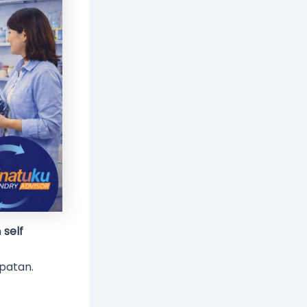
n
self
patan.