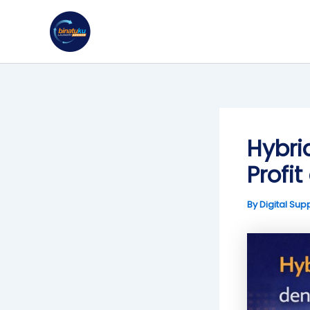
Skip
to
content
Hybri
Profi
By
Digital Sup