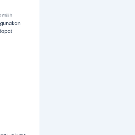
milih
nggunakan
dapat