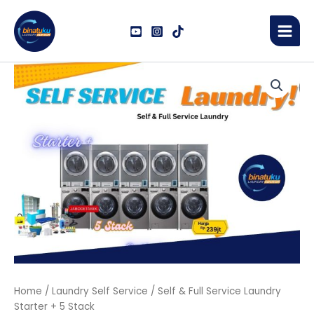
Skip
Main
to
Men
content
Self
&
Full
Service
Laundry
Starter
+
5
Stack
quantity
Home
/
Laundry Self Service
/ Self & Full Service Laundry
Starter + 5 Stack