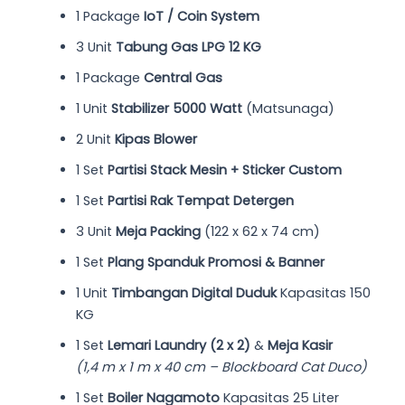
1 Package
IoT / Coin System
3 Unit
Tabung Gas LPG 12 KG
1 Package
Central Gas
1 Unit
Stabilizer 5000 Watt
(Matsunaga)
2 Unit
Kipas Blower
1 Set
Partisi Stack Mesin + Sticker Custom
1 Set
Partisi Rak Tempat Detergen
3 Unit
Meja Packing
(122 x 62 x 74 cm)
1 Set
Plang Spanduk Promosi & Banner
1 Unit
Timbangan Digital Duduk
Kapasitas 150
KG
1 Set
Lemari Laundry (2 x 2)
&
Meja Kasir
(1,4 m x 1 m x 40 cm – Blockboard Cat Duco)
1 Set
Boiler Nagamoto
Kapasitas 25 Liter