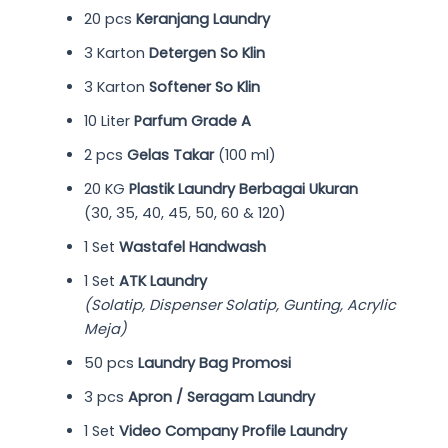
20 pcs
Keranjang Laundry
3 Karton
Detergen So Klin
3 Karton
Softener So Klin
10 Liter
Parfum Grade A
2 pcs
Gelas Takar
(100 ml)
20 KG
Plastik Laundry Berbagai Ukuran
(30, 35, 40, 45, 50, 60 & 120)
1 Set
Wastafel Handwash
1 Set
ATK Laundry
(Solatip, Dispenser Solatip, Gunting, Acrylic
Meja)
50 pcs
Laundry Bag Promosi
3 pcs
Apron / Seragam Laundry
1 Set
Video Company Profile Laundry