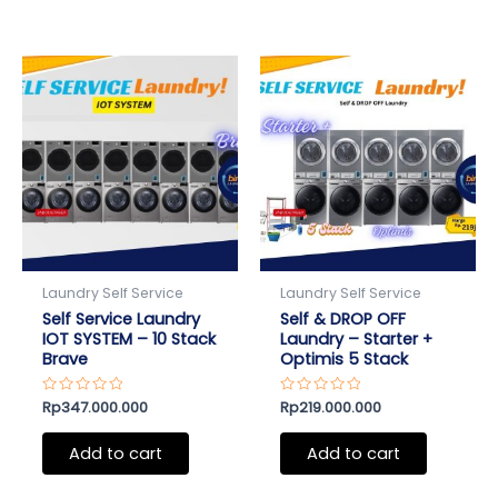
Laundry Self Service
Laundry Self Service
Self Service Laundry
Self & DROP OFF
IOT SYSTEM – 10 Stack
Laundry – Starter +
Brave
Optimis 5 Stack
Rated
Rp
347.000.000
Rated
Rp
219.000.000
0
0
out
out
of
of
Add to cart
Add to cart
5
5