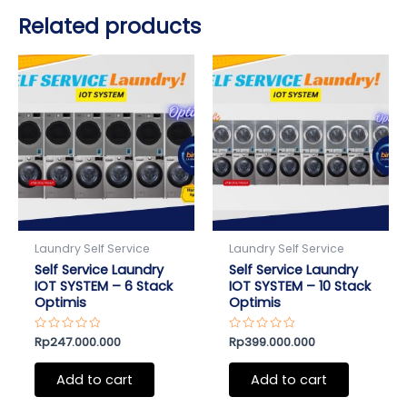
Related products
Laundry Self Service
Laundry Self Service
Self Service Laundry
Self Service Laundry
IOT SYSTEM – 6 Stack
IOT SYSTEM – 10 Stack
Optimis
Optimis
Rated
Rp
247.000.000
Rated
Rp
399.000.000
0
0
out
out
of
of
Add to cart
Add to cart
5
5