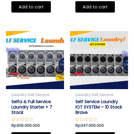
out
out
of
of
Add to cart
Add to cart
5
5
Laundry Self Service
Laundry Self Service
Selfa & Full Service
Self Service Laundry
Laundry Starter + 7
IOT SYSTEM – 10 Stack
Stack
Brave
Rated
Rp
305.000.000
Rated
Rp
347.000.000
0
0
out
out