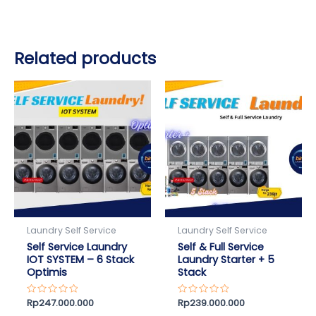
Related products
Laundry Self Service
Laundry Self Service
Self Service Laundry
Self & Full Service
IOT SYSTEM – 6 Stack
Laundry Starter + 5
Optimis
Stack
Rated
Rp
247.000.000
Rated
Rp
239.000.000
0
0