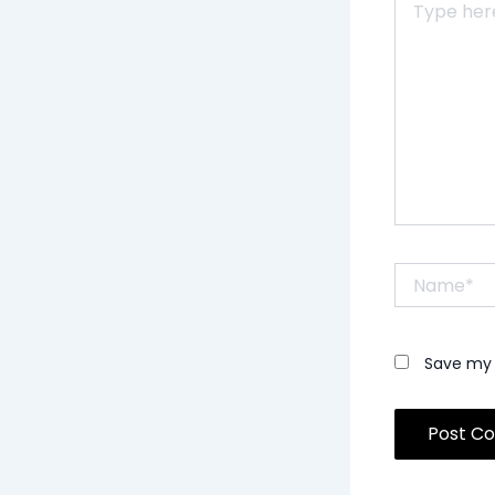
here..
Name*
Save my 