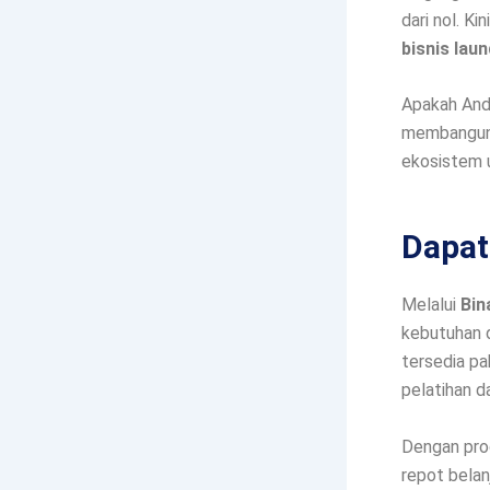
dari nol. K
bisnis lau
Apakah Anda
membangun u
ekosistem u
Dapat
Melalui
Bin
kebutuhan d
tersedia pa
pelatihan da
Dengan prod
repot belan