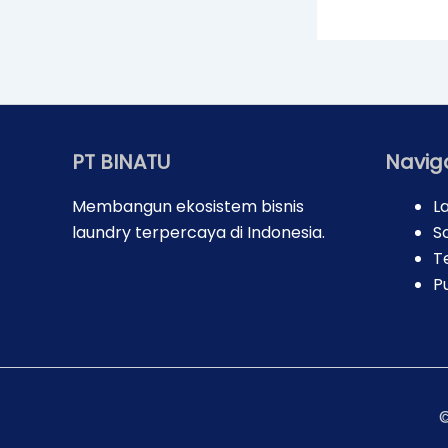
PT BINATU
Navig
Membangun ekosistem bisnis
L
laundry terpercaya di Indonesia.
So
T
P