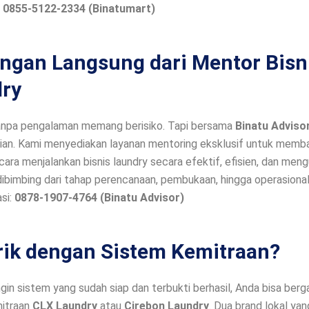
:
0855-5122-2334 (Binatumart)
ngan Langsung dari Mentor Bisn
ry
tanpa pengalaman memang berisiko. Tapi bersama
Binatu Adviso
rian. Kami menyediakan layanan mentoring eksklusif untuk memb
ra menjalankan bisnis laundry secara efektif, efisien, dan men
ibimbing dari tahap perencanaan, pembukaan, hingga operasional 
si:
0878-1907-4764 (Binatu Advisor)
rik dengan Sistem Kemitraan?
ngin sistem yang sudah siap dan terbukti berhasil, Anda bisa ber
itraan
CLX Laundry
atau
Cirebon Laundry
. Dua brand lokal ya