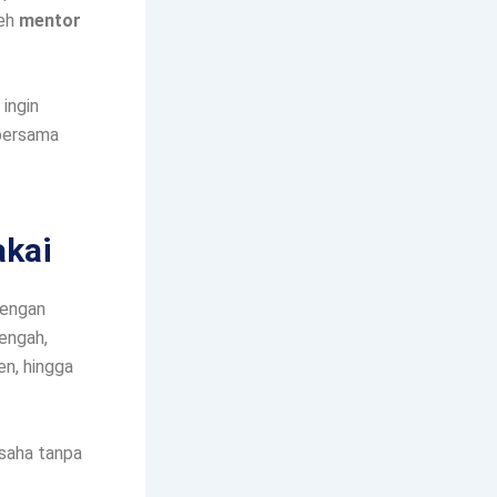
leh
mentor
 ingin
 bersama
akai
dengan
engah,
en, hingga
usaha tanpa