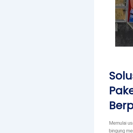
Solu
Pak
Ber
Memulai usa
bingung men