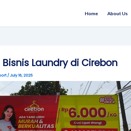
Home
About Us
i Bisnis Laundry di Cirebon
port
/
July 16, 2025