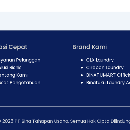
asi Cepat
Brand Kami
ayanan Pelanggan
CLX Laundry
lusi Bisnis
Cirebon Laundry
entang Kami
BINATUMART Offici
usat Pengetahuan
Binatuku Laundry A
©
2025
PT Bina Tahapan Usaha. Semua Hak Cipta Dilindung