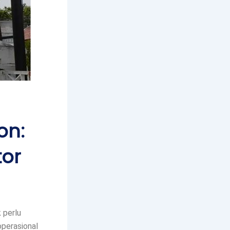
on:
tor
 perlu
operasional