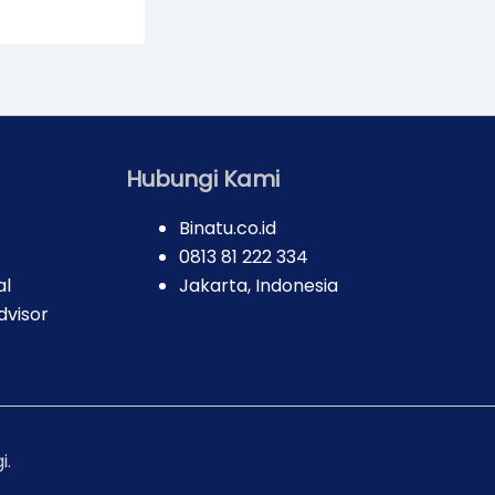
Hubungi Kami
Binatu.co.id
0813 81 222 334
al
Jakarta, Indonesia
dvisor
i.