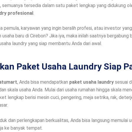
ini, semuanya tersedia dalam satu paket lengkap yang didukung o
ndry profesional
.
 pemula, karyawan yang ingin beralih profesi, atau investor yang
saha baru di Cirebon? Jika iya, maka inilah saatnya bergabung
saha laundry yang siap membantu Anda dari awal.
kan Paket Usaha Laundry Siap P
atumart
, Anda bisa mendapatkan
paket usaha laundry
sesuai 
an skala usaha Anda. Mulai dari usaha rumahan hingga skala men
ket lengkap berisi mesin cuci, pengering, meja setrika, rak, deterj
sar.
uk dan perlengkapan berkualitas, Anda bisa langsung memulai 
ja ke banyak tempat.