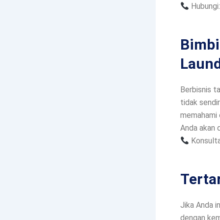
Hubungi
Bimbi
Laund
Berbisnis 
tidak sendi
memahami ca
Anda akan d
Konsulta
Terta
Jika Anda i
dengan kem