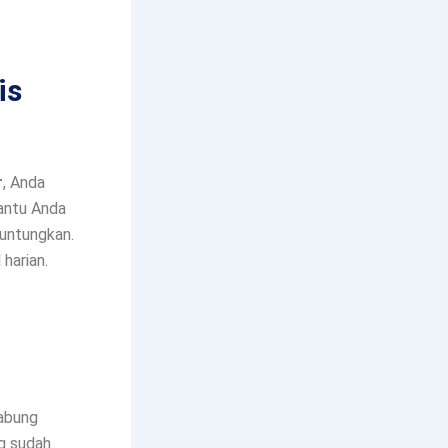
is
r
, Anda
antu Anda
guntungkan.
harian.
gabung
ng sudah