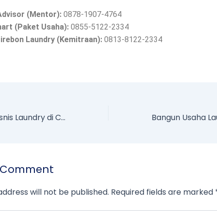
Advisor (Mentor):
0878-1907-4764
art (Paket Usaha):
0855-5122-2334
irebon Laundry (Kemitraan):
0813-8122-2334
Peluang Emas Bisnis Laundry di Cirebon
a Comment
address will not be published.
Required fields are marked