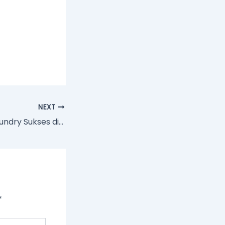
NEXT
Bangun Usaha Laundry Sukses di Cirebon Bersama Mentor Terpercaya dan Paket Usaha Lengkap
*