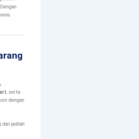
. Dengan
snis.
arang
,
art
, serta
ebon dengan
 dan jadilah