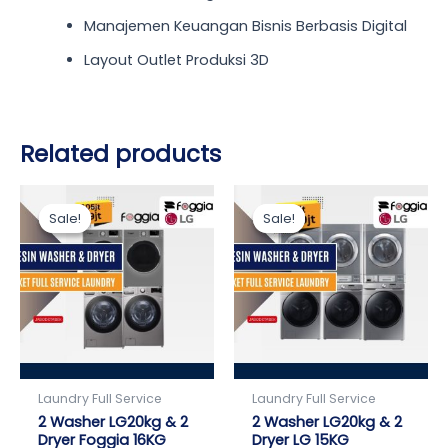
Manajemen Keuangan Bisnis Berbasis Digital
Layout Outlet Produksi 3D
Related products
Current
Original
Current
Original
price
price
price
price
Sale!
Sale!
Sale!
Sale!
is:
was:
is:
was:
Rp99.000.000.
Rp105.000.000.
Rp139.000.000.
Rp145.000.000.
Laundry Full Service
Laundry Full Service
2 Washer LG20kg & 2
2 Washer LG20kg & 2
Dryer Foggia 16KG
Dryer LG 15KG