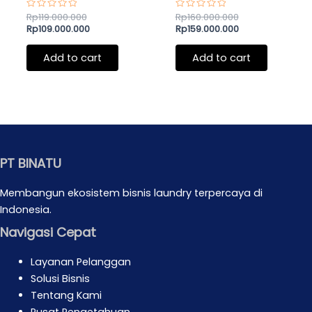
Rated
Rp
119.000.000
Rated
Rp
160.000.000
0
0
Rp
109.000.000
Rp
159.000.000
out
out
of
of
5
5
Add to cart
Add to cart
PT BINATU
Membangun ekosistem bisnis laundry terpercaya di
Indonesia.
Navigasi Cepat
Layanan Pelanggan
Solusi Bisnis
Tentang Kami