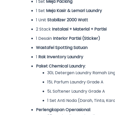
1 Set
Meja Packing
1 Set
Meja Kasir & Lemari Laundry
1 Unit
Stabilizer 2000 Watt
2 Stack
Instalasi + Material + Partisi
1 Desain
Interior Partisi (Sticker)
Wastafel Spotting Satuan
1
Rak Inventory Laundry
Paket Chemical Laundry
:
30L Detergen Laundry Ramah Lin
15L Parfum Laundry Grade A
5L Softener Laundry Grade A
1 Set Anti Noda (Darah, Tinta, Karat
Perlengkapan Operasional
: