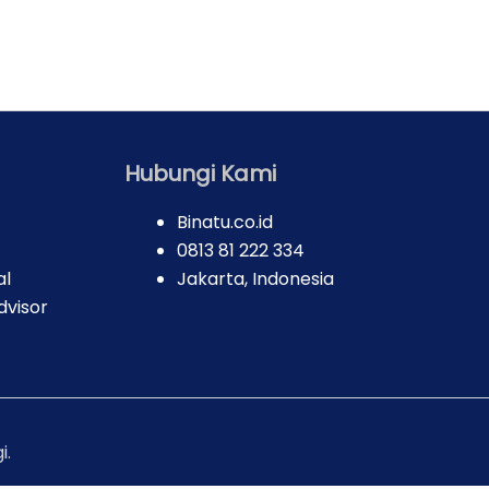
Hubungi Kami
Binatu.co.id
0813 81 222 334
al
Jakarta, Indonesia
dvisor
i.