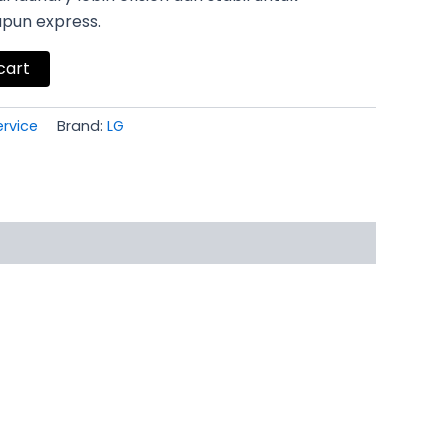
pun express.
cart
ervice
Brand:
LG