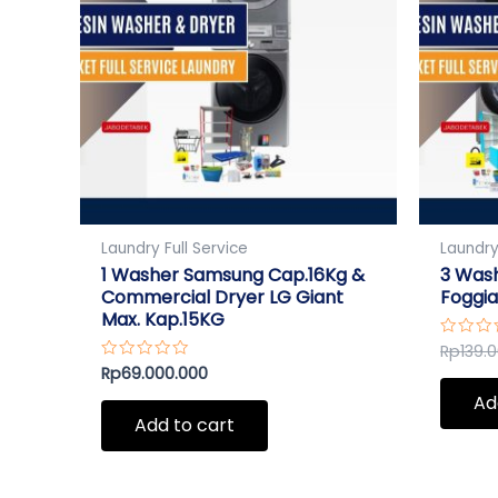
Laundry Full Service
Laundry
1 Washer Samsung Cap.16Kg &
3 Wash
Commercial Dryer LG Giant
Foggia
Max. Kap.15KG
Rp
139.
Rated
0
Rp
69.000.000
Rated
out
0
of
Ad
out
5
of
Add to cart
5