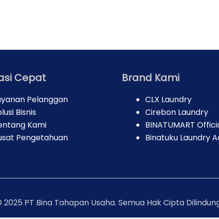
asi Cepat
Brand Kami
ayanan Pelanggan
CLX Laundry
lusi Bisnis
Cirebon Laundry
entang Kami
BINATUMART Offici
usat Pengetahuan
Binatuku Laundry A
©
2025
PT Bina Tahapan Usaha. Semua Hak Cipta Dilindung