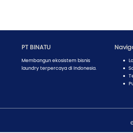
PT BINATU
Navig
Membangun ekosistem bisnis
L
laundry terpercaya di Indonesia.
So
T
P