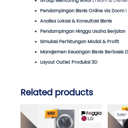
Group Mentoring WAG
(Team & Owner)
Pendampingan Bisnis Online via Zoom
1
Analisa Lokasi & Konsultasi Bisnis
Pendampingan Hingga Usaha Berjalan
Simulasi Perhitungan Modal & Profit
Manajemen Keuangan Bisnis Berbasis Di
Layout Outlet Produksi 3D
Related products
Sale!
Sale!