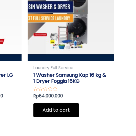
Laundry Full Service
yer LG
1 Washer Samsung Kap 16 kg &
1 Dryer Foggia 16KG
00
Rp
64.000.000
Rated
0
out
of
Add to cart
5