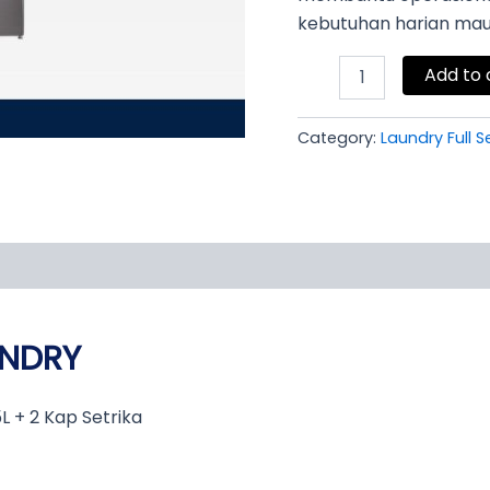
kebutuhan harian mau
Add to 
Category:
Laundry Full S
UNDRY
L + 2 Kap Setrika