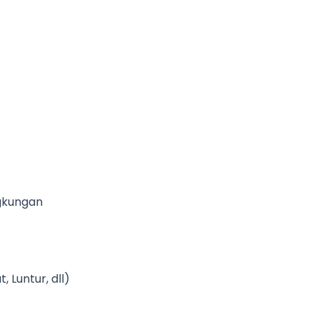
gkungan
, Luntur, dll)