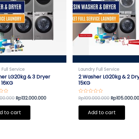
 Full Service
Laundry Full Service
er LG20kg & 3 Dryer
2 Washer LG20kg & 2 Dr
 16KG
15KG
000.000
Rp
132.000.000
Rp
109.000.000
Rp
105.000.0
Rated
0
out
of
d to cart
Add to cart
5