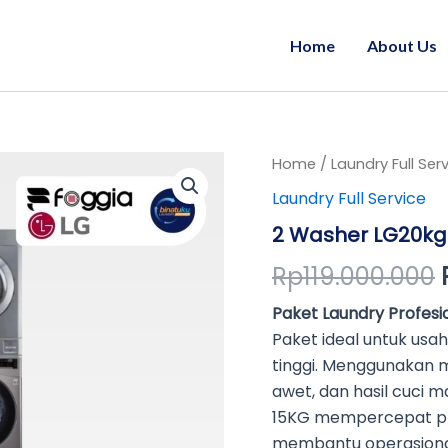
Home
About Us
2
Home
/
Laundry Full Ser
Washer
Laundry Full Service
LG20kg
&
2 Washer LG20kg 
2
Dryer
Rp
119.000.000
LG
15KG
Paket Laundry Profesi
quantity
Paket ideal untuk us
tinggi. Menggunakan me
awet, dan hasil cuci 
15KG mempercepat pro
membantu operasional 