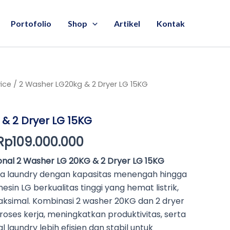
Portofolio
Shop
Artikel
Kontak
vice
Original
/ 2 Washer LG20kg & 2 Dryer LG 15KG
Current
price
price
& 2 Dryer LG 15KG
was:
is:
Rp
109.000.000
Rp119.000.000.
Rp109.000.000.
onal 2 Washer LG 20KG & 2 Dryer LG 15KG
aha laundry dengan kapasitas menengah hingga
sin LG berkualitas tinggi yang hemat listrik,
maksimal. Kombinasi 2 washer 20KG dan 2 dryer
ses kerja, meningkatkan produktivitas, serta
laundry lebih efisien dan stabil untuk